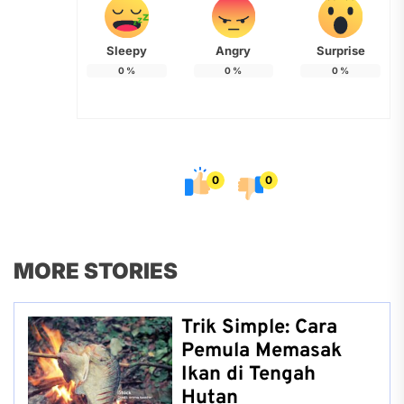
Sleepy
Angry
Surprise
0
%
0
%
0
%
0
0
MORE STORIES
Trik Simple: Cara
Pemula Memasak
Ikan di Tengah
Hutan