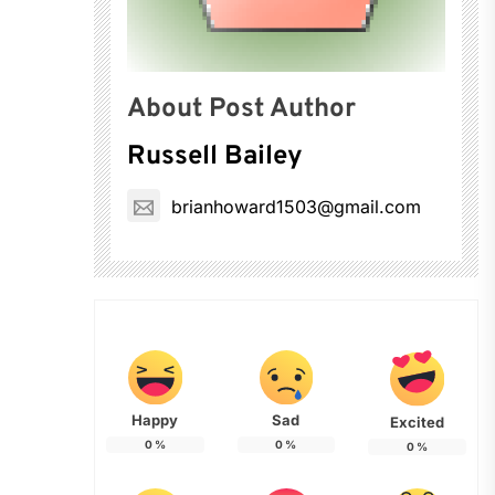
About Post Author
Russell Bailey
brianhoward1503@gmail.com
Happy
Sad
Excited
0
%
0
%
0
%