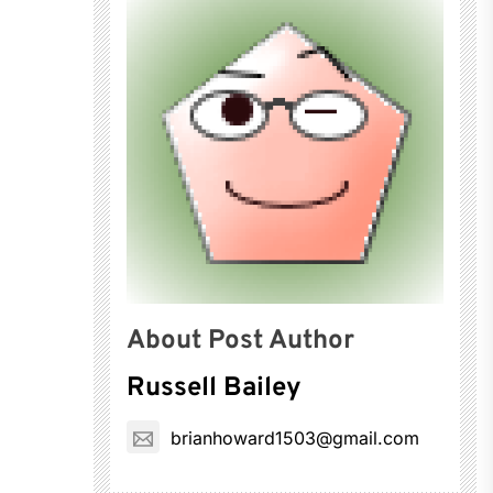
About Post Author
Russell Bailey
brianhoward1503@gmail.com