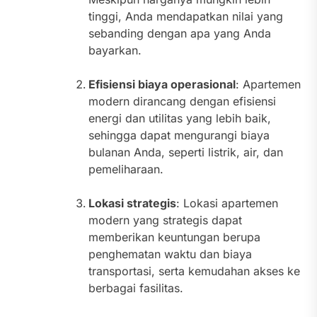
tinggi, Anda mendapatkan nilai yang
sebanding dengan apa yang Anda
bayarkan.
Efisiensi biaya operasional
: Apartemen
modern dirancang dengan efisiensi
energi dan utilitas yang lebih baik,
sehingga dapat mengurangi biaya
bulanan Anda, seperti listrik, air, dan
pemeliharaan.
Lokasi strategis
: Lokasi apartemen
modern yang strategis dapat
memberikan keuntungan berupa
penghematan waktu dan biaya
transportasi, serta kemudahan akses ke
berbagai fasilitas.