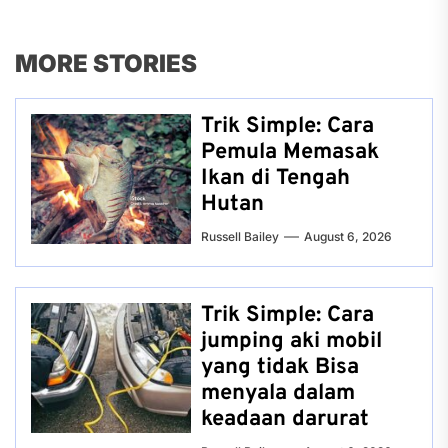
MORE STORIES
Trik Simple: Cara
Pemula Memasak
Ikan di Tengah
Hutan
Russell Bailey
August 6, 2026
Trik Simple: Cara
jumping aki mobil
yang tidak Bisa
menyala dalam
keadaan darurat