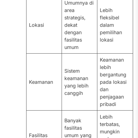
Umumnya di
area
Lebih
strategis,
fleksibel
Lokasi
dekat
dalam
dengan
pemilihan
fasilitas
lokasi
umum
Keamanan
lebih
Sistem
bergantung
keamanan
Keamanan
pada lokasi
yang lebih
dan
canggih
penjagaan
pribadi
Lebih
Banyak
terbatas,
fasilitas
mungkin
Fasilitas
umum yang