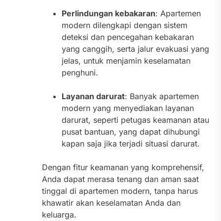
Perlindungan kebakaran
: Apartemen
modern dilengkapi dengan sistem
deteksi dan pencegahan kebakaran
yang canggih, serta jalur evakuasi yang
jelas, untuk menjamin keselamatan
penghuni.
Layanan darurat
: Banyak apartemen
modern yang menyediakan layanan
darurat, seperti petugas keamanan atau
pusat bantuan, yang dapat dihubungi
kapan saja jika terjadi situasi darurat.
Dengan fitur keamanan yang komprehensif,
Anda dapat merasa tenang dan aman saat
tinggal di apartemen modern, tanpa harus
khawatir akan keselamatan Anda dan
keluarga.