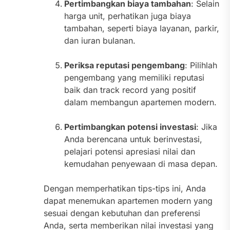
Pertimbangkan biaya tambahan
: Selain
harga unit, perhatikan juga biaya
tambahan, seperti biaya layanan, parkir,
dan iuran bulanan.
Periksa reputasi pengembang
: Pilihlah
pengembang yang memiliki reputasi
baik dan track record yang positif
dalam membangun apartemen modern.
Pertimbangkan potensi investasi
: Jika
Anda berencana untuk berinvestasi,
pelajari potensi apresiasi nilai dan
kemudahan penyewaan di masa depan.
Dengan memperhatikan tips-tips ini, Anda
dapat menemukan apartemen modern yang
sesuai dengan kebutuhan dan preferensi
Anda, serta memberikan nilai investasi yang