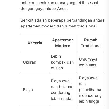
untuk menentukan mana yang lebih sesuai
dengan gaya hidup Anda.
Berikut adalah beberapa perbandingan antara
apartemen modern dan rumah tradisional:
Apartemen
Rumah
Kriteria
Modern
Tradisional
Lebih
Umumnya
Ukuran
kompak dan
lebih luas
efisien
Biaya awal
Biaya awal
dan
dan bulanan
Biaya
pemeliharaa
cenderung
n cenderung
lebih rendah
lebih tinggi