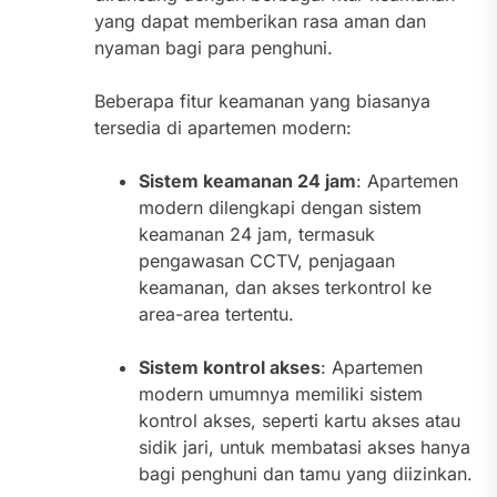
yang dapat memberikan rasa aman dan
nyaman bagi para penghuni.
Beberapa fitur keamanan yang biasanya
tersedia di apartemen modern:
Sistem keamanan 24 jam
: Apartemen
modern dilengkapi dengan sistem
keamanan 24 jam, termasuk
pengawasan CCTV, penjagaan
keamanan, dan akses terkontrol ke
area-area tertentu.
Sistem kontrol akses
: Apartemen
modern umumnya memiliki sistem
kontrol akses, seperti kartu akses atau
sidik jari, untuk membatasi akses hanya
bagi penghuni dan tamu yang diizinkan.