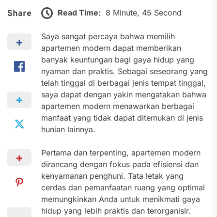
Read Time:
8 Minute, 45 Second
Share
Saya sangat percaya bahwa memilih
apartemen modern dapat memberikan
banyak keuntungan bagi gaya hidup yang
nyaman dan praktis. Sebagai seseorang yang
telah tinggal di berbagai jenis tempat tinggal,
saya dapat dengan yakin mengatakan bahwa
apartemen modern menawarkan berbagai
manfaat yang tidak dapat ditemukan di jenis
hunian lainnya.
Pertama dan terpenting, apartemen modern
dirancang dengan fokus pada efisiensi dan
kenyamanan penghuni. Tata letak yang
cerdas dan pemanfaatan ruang yang optimal
memungkinkan Anda untuk menikmati gaya
hidup yang lebih praktis dan terorganisir.