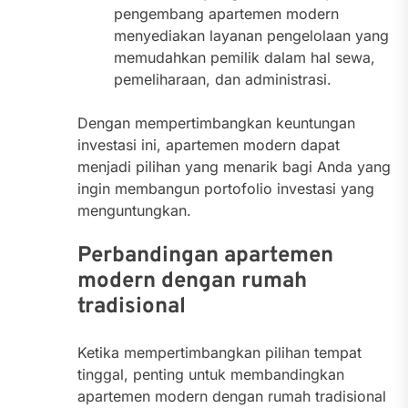
pengembang apartemen modern
menyediakan layanan pengelolaan yang
memudahkan pemilik dalam hal sewa,
pemeliharaan, dan administrasi.
Dengan mempertimbangkan keuntungan
investasi ini, apartemen modern dapat
menjadi pilihan yang menarik bagi Anda yang
ingin membangun portofolio investasi yang
menguntungkan.
Perbandingan apartemen
modern dengan rumah
tradisional
Ketika mempertimbangkan pilihan tempat
tinggal, penting untuk membandingkan
apartemen modern dengan rumah tradisional