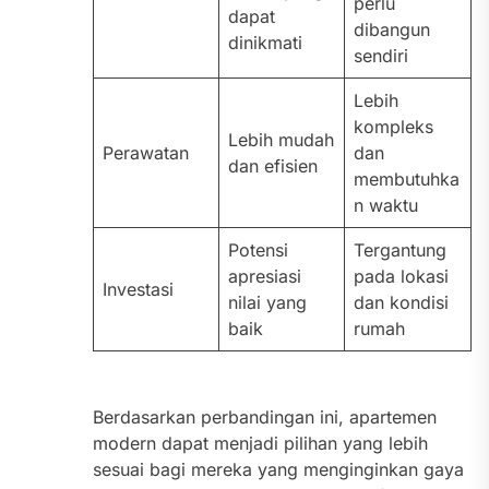
perlu
dapat
dibangun
dinikmati
sendiri
Lebih
kompleks
Lebih mudah
Perawatan
dan
dan efisien
membutuhka
n waktu
Potensi
Tergantung
apresiasi
pada lokasi
Investasi
nilai yang
dan kondisi
baik
rumah
Berdasarkan perbandingan ini, apartemen
modern dapat menjadi pilihan yang lebih
sesuai bagi mereka yang menginginkan gaya